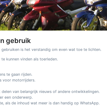
n gebruik
gebruiken is het verstandig om even wat toe te lichten.
r te kunnen vinden als toerleden.
s te gaan rijden.
s voor motorrijders.
t delen van belangrijk nieuws of andere ontwikkelingen.
er een onderwerp.
te, als de inhoud wat meer is dan handig op WhatsApp.